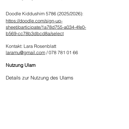
Doodle Kiddushim
5786 (2025
/2026):
https://doodle.com/sign-up-
sheet/participate/1a78d755-a034-4fe0-
b569-cc78b3dbcd8a/select
Kontakt: Lara Rosenblatt
laramu@gmail.com
/
078 781 01 66
Nutzung Ulam
Details zur Nutzung des Ulams
(Kaschrut, Reinigung,
Organisatorischs etc) findet
im
Nutzungsreglement
des Ulams.
Reservation:
david@minjan.ch
Minjan Wollishofen, Etzelstrasse 6,